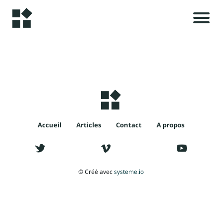
A
c
c
u
i
e
il
Accueil
Articles
Contact
A propos
i
A
l
r
© Créé avec
systeme.io
t
i
c