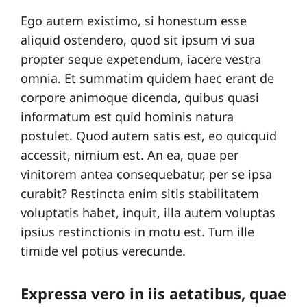
l
Ego autem existimo, si honestum esse
e
aliquid ostendero, quod sit ipsum vi sua
s
propter seque expetendum, iacere vestra
omnia. Et summatim quidem haec erant de
C
corpore animoque dicenda, quibus quasi
o
informatum est quid hominis natura
n
postulet. Quod autem satis est, eo quicquid
t
accessit, nimium est. An ea, quae per
vinitorem antea consequebatur, per se ipsa
a
curabit? Restincta enim sitis stabilitatem
c
voluptatis habet, inquit, illa autem voluptas
t
ipsius restinctionis in motu est. Tum ille
timide vel potius verecunde.
E
q
Expressa vero in iis aetatibus, quae
u