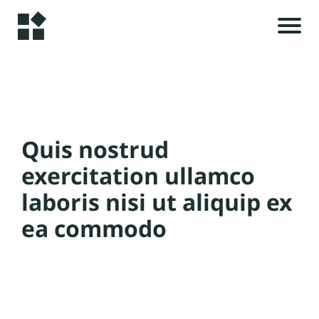
A
c
c
u
i
e
Quis nostrud
il
exercitation ullamco
i
laboris nisi ut aliquip ex
A
ea commodo
l
r
t
i
c