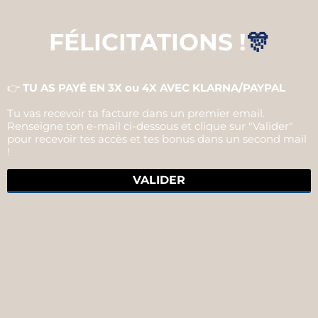
FÉLICITATIONS !
🎊
👉
TU AS PAYÉ EN 3X ou 4X AVEC KLARNA/PAYPAL
Tu vas recevoir ta facture dans un premier email.
Renseigne ton e-mail ci-dessous et clique sur "Valider"
pour recevoir tes accès et tes bonus dans un second mail
!
VALIDER