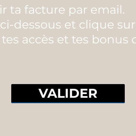
r ta facture par email.
ci-dessous et clique sur
 tes accès et tes bonus
VALIDER