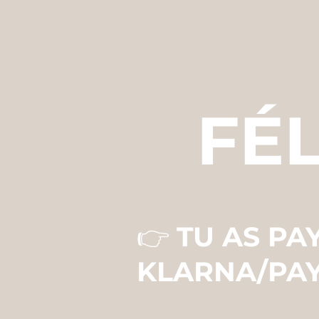
FÉL
👉
TU AS PA
KLARNA/PA